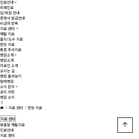
진료안내
외래진료
입/퇴원 안내
증명서 발급안내
비급여 항목
치료 센터
재활 치료
물리/도수 치료
한방 치료
통증 주사치료
병원소개
병원소개
의료진 소개
오시는 길
병원 둘러보기
협력병원
소식 문의
공지 사항
병원 소식
치료 센터
한방 치료
치료 센터
arrow_upward
맞춤형 재활치료
진료안내
치료 센터