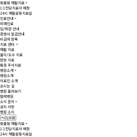
맞춤형 재활치료
1:1전담치료사 배정
24시 재활운동치료실
진료안내
외래진료
입/퇴원 안내
증명서 발급안내
비급여 항목
치료 센터
재활 치료
물리/도수 치료
한방 치료
통증 주사치료
병원소개
병원소개
의료진 소개
오시는 길
병원 둘러보기
협력병원
소식 문의
공지 사항
병원 소식
CLOSE
맞춤형 재활치료
1:1전담치료사 배정
24시 재활운동치료실